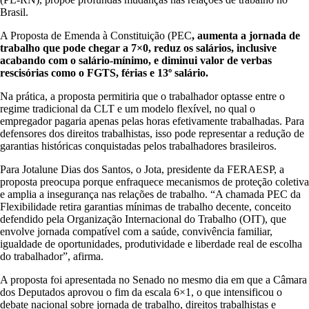
Brasil.
A Proposta de Emenda à Constituição (PEC
, aumenta a jornada de
trabalho que pode chegar a 7×0, reduz os salários, inclusive
acabando com o salário-mínimo, e diminui valor de verbas
rescisórias como o FGTS, férias e 13º salário.
Na prática, a proposta permitiria que o trabalhador optasse entre o
regime tradicional da CLT e um modelo flexível, no qual o
empregador pagaria apenas pelas horas efetivamente trabalhadas. Para
defensores dos direitos trabalhistas, isso pode representar a redução de
garantias históricas conquistadas pelos trabalhadores brasileiros.
Para Jotalune Dias dos Santos, o Jota, presidente da FERAESP, a
proposta preocupa porque enfraquece mecanismos de proteção coletiva
e amplia a insegurança nas relações de trabalho. “A chamada PEC da
Flexibilidade retira garantias mínimas de trabalho decente, conceito
defendido pela Organização Internacional do Trabalho (OIT), que
envolve jornada compatível com a saúde, convivência familiar,
igualdade de oportunidades, produtividade e liberdade real de escolha
do trabalhador”, afirma.
A proposta foi apresentada no Senado no mesmo dia em que a Câmara
dos Deputados aprovou o fim da escala 6×1, o que intensificou o
debate nacional sobre jornada de trabalho, direitos trabalhistas e