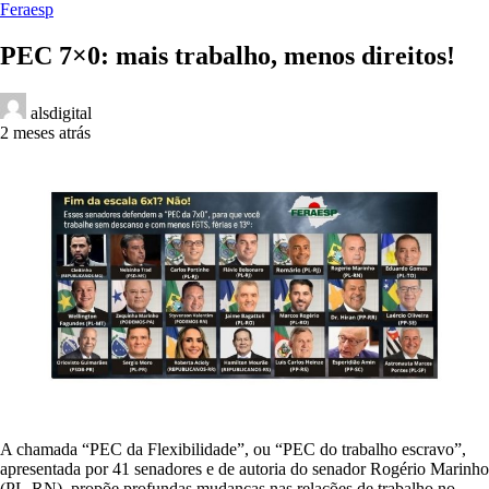
Feraesp
PEC 7×0: mais trabalho, menos direitos!
alsdigital
2 meses atrás
A chamada “PEC da Flexibilidade”, ou “PEC do trabalho escravo”,
apresentada por 41 senadores e de autoria do senador Rogério Marinho
(PL-RN), propõe profundas mudanças nas relações de trabalho no