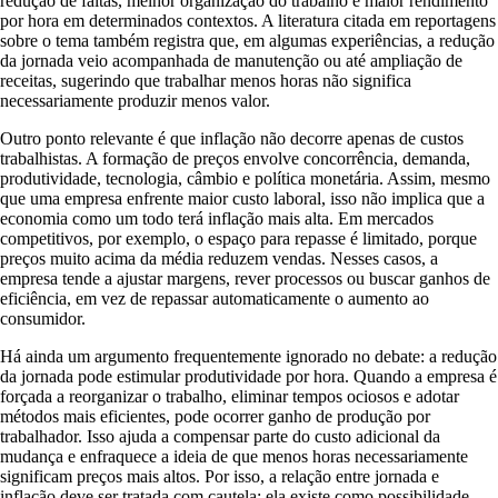
redução de faltas, melhor organização do trabalho e maior rendimento
por hora em determinados contextos. A literatura citada em reportagens
sobre o tema também registra que, em algumas experiências, a redução
da jornada veio acompanhada de manutenção ou até ampliação de
receitas, sugerindo que trabalhar menos horas não significa
necessariamente produzir menos valor.
Outro ponto relevante é que inflação não decorre apenas de custos
trabalhistas. A formação de preços envolve concorrência, demanda,
produtividade, tecnologia, câmbio e política monetária. Assim, mesmo
que uma empresa enfrente maior custo laboral, isso não implica que a
economia como um todo terá inflação mais alta. Em mercados
competitivos, por exemplo, o espaço para repasse é limitado, porque
preços muito acima da média reduzem vendas. Nesses casos, a
empresa tende a ajustar margens, rever processos ou buscar ganhos de
eficiência, em vez de repassar automaticamente o aumento ao
consumidor.
Há ainda um argumento frequentemente ignorado no debate: a redução
da jornada pode estimular produtividade por hora. Quando a empresa é
forçada a reorganizar o trabalho, eliminar tempos ociosos e adotar
métodos mais eficientes, pode ocorrer ganho de produção por
trabalhador. Isso ajuda a compensar parte do custo adicional da
mudança e enfraquece a ideia de que menos horas necessariamente
significam preços mais altos. Por isso, a relação entre jornada e
inflação deve ser tratada com cautela: ela existe como possibilidade,