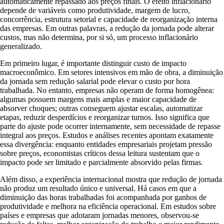
automaticamente repassado aos preços finais. O efeito inflacionário
depende de variáveis como produtividade, margem de lucro,
concorrência, estrutura setorial e capacidade de reorganização interna
das empresas. Em outras palavras, a redução da jornada pode alterar
custos, mas não determina, por si só, um processo inflacionário
generalizado.
Em primeiro lugar, é importante distinguir custo de impacto
macroeconômico. Em setores intensivos em mão de obra, a diminuição
da jornada sem redução salarial pode elevar o custo por hora
trabalhada. No entanto, empresas não operam de forma homogênea:
algumas possuem margens mais amplas e maior capacidade de
absorver choques; outras conseguem ajustar escalas, automatizar
etapas, reduzir desperdícios e reorganizar turnos. Isso significa que
parte do ajuste pode ocorrer internamente, sem necessidade de repasse
integral aos preços. Estudos e análises recentes apontam exatamente
essa divergência: enquanto entidades empresariais projetam pressão
sobre preços, economistas críticos dessa leitura sustentam que o
impacto pode ser limitado e parcialmente absorvido pelas firmas.
Além disso, a experiência internacional mostra que redução de jornada
não produz um resultado único e universal. Há casos em que a
diminuição das horas trabalhadas foi acompanhada por ganhos de
produtividade e melhora na eficiência operacional. Em estudos sobre
países e empresas que adotaram jornadas menores, observou-se