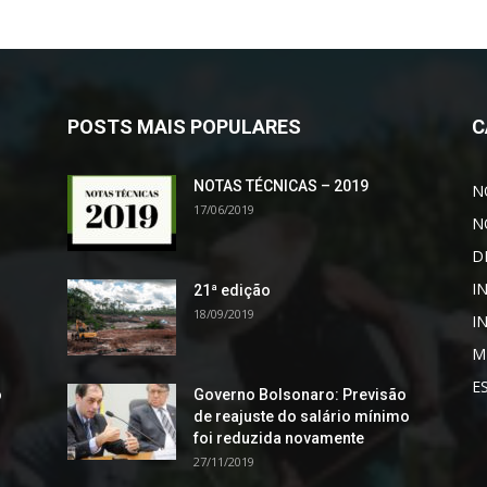
POSTS MAIS POPULARES
C
NOTAS TÉCNICAS – 2019
N
17/06/2019
N
D
I
21ª edição
18/09/2019
I
M
E
o
Governo Bolsonaro: Previsão
de reajuste do salário mínimo
foi reduzida novamente
27/11/2019