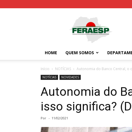
Feraesp
HOME
QUEM SOMOS
DEPARTAM
Início
NOTÍCIAS
Autonomia do Banco Central, o que
NOTÍCIAS
NOVIDADES
Autonomia do Ba
isso significa? (
Por
-
11/02/2021