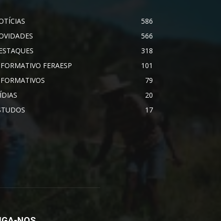
OTÍCIAS
586
OVIDADES
566
ESTAQUES
318
NFORMATIVO FERAESP
101
NFORMATIVOS
79
ÍDIAS
20
STUDOS
17
IGA-NOS