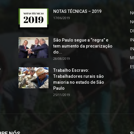
NOTAS TÉCNICAS – 2019
N
17/06/2019
N
D
I
São Paulo segue a “regra” e
tem aumento da precarização
I
do...
M
28/08/2019
E
o
Trabalho Escravo:
Trabalhadores rurais são
maioria no estado de São
Paulo
25/11/2019
BRE NÓS
S