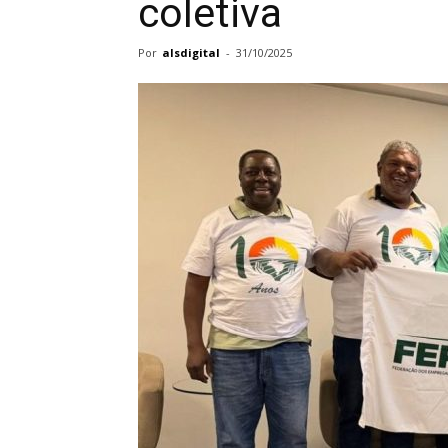
coletiva
Por
alsdigital
-
31/10/2025