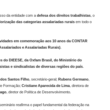
sso da entidade com a
defesa dos direitos trabalhistas
, o
lorização das categorias assalariadas rurais
em todo o
ividades em comemoração aos 10 anos da CONTAR
ssalariados e Assalariadas Rurais)
.
s do DIEESE, da Oxfam Brasil, do Ministério do
istas e sindicalistas de diversas regiões do país
.
 dos Santos Filho
, secretário-geral;
Rubens Germano
,
r de Formação;
Cristiane Aparecida de Lima
, diretora de
Lago
, diretor de Política de Desenvolvimento.
eminário reafirma o papel fundamental da federação na