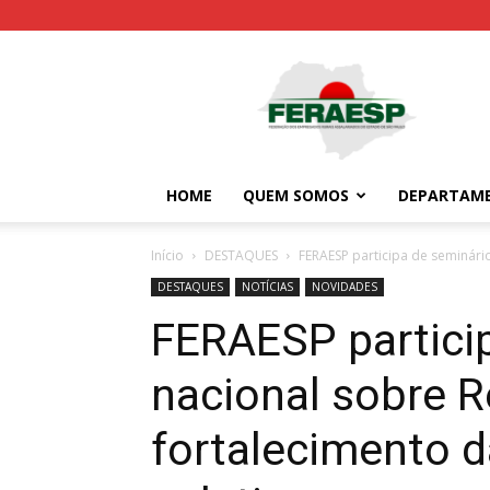
Feraesp
HOME
QUEM SOMOS
DEPARTAM
Início
DESTAQUES
FERAESP participa de seminári
DESTAQUES
NOTÍCIAS
NOVIDADES
FERAESP partici
nacional sobre R
fortalecimento 