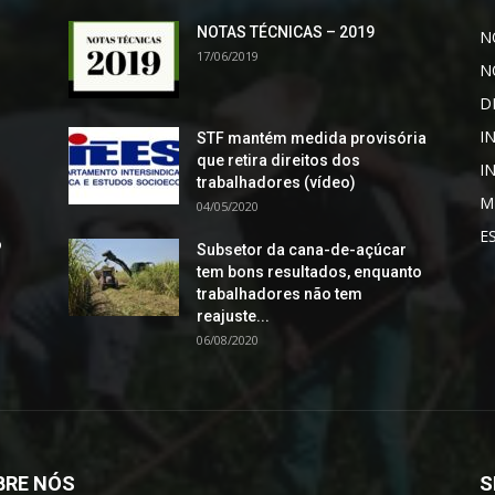
NOTAS TÉCNICAS – 2019
N
17/06/2019
N
D
I
STF mantém medida provisória
que retira direitos dos
I
trabalhadores (vídeo)
M
04/05/2020
E
o
Subsetor da cana-de-açúcar
tem bons resultados, enquanto
trabalhadores não tem
reajuste...
06/08/2020
BRE NÓS
S