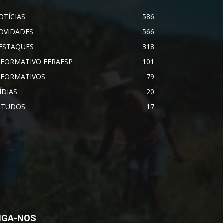
OTÍCIAS
586
OVIDADES
566
ESTAQUES
318
NFORMATIVO FERAESP
101
NFORMATIVOS
79
ÍDIAS
20
STUDOS
17
IGA-NOS