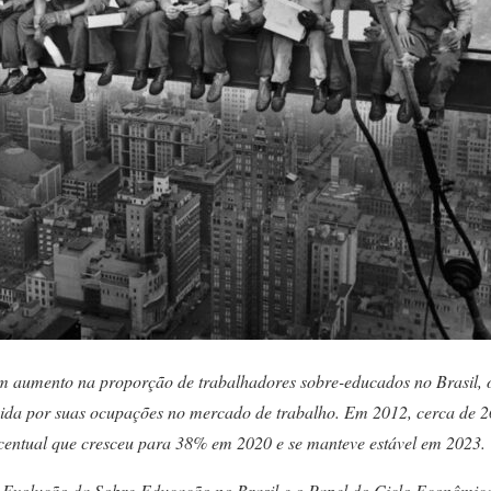
m aumento na proporção de trabalhadores sobre-educados no Brasil, o
igida por suas ocupações no mercado de trabalho. Em 2012, cerca de 
rcentual que cresceu para 38% em 2020 e se manteve estável em 2023.
 Evolução da Sobre-Educação no Brasil e o Papel do Ciclo Econômico