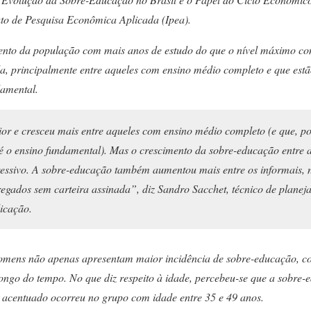
uto de Pesquisa Econômica Aplicada (Ipea).
ento da população com mais anos de estudo do que o nível máximo co
, principalmente entre aqueles com ensino médio completo e que est
damental.
r e cresceu mais entre aqueles com ensino médio completo (e que, po
é o ensino fundamental). Mas o crescimento da sobre-educação entre 
ressivo. A sobre-educação também aumentou mais entre os informais, n
egados sem carteira assinada”, diz Sandro Sacchet, técnico de planej
icação.
omens não apenas apresentam maior incidência de sobre-educação, c
ongo do tempo. No que diz respeito à idade, percebeu-se que a sobre-
 acentuado ocorreu no grupo com idade entre 35 e 49 anos.