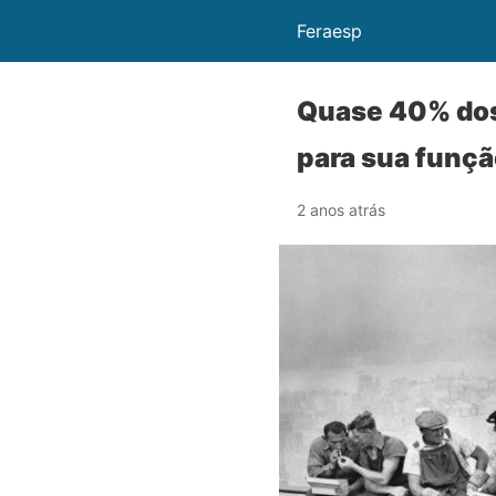
Feraesp
Quase 40% dos
para sua funç
2 anos atrás