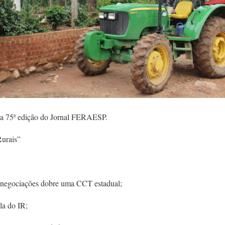
ra a 75ª edição do Jornal FERAESP.
Rurais”
egociações dobre uma CCT estadual;
a do IR;