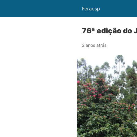
Feraesp
76ª edição do
2 anos atrás