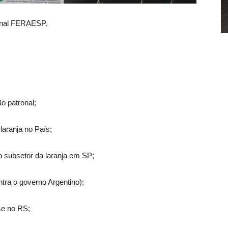
ornal FERAESP.
 patronal;
aranja no País;
 subsetor da laranja em SP;
tra o governo Argentino);
se no RS;