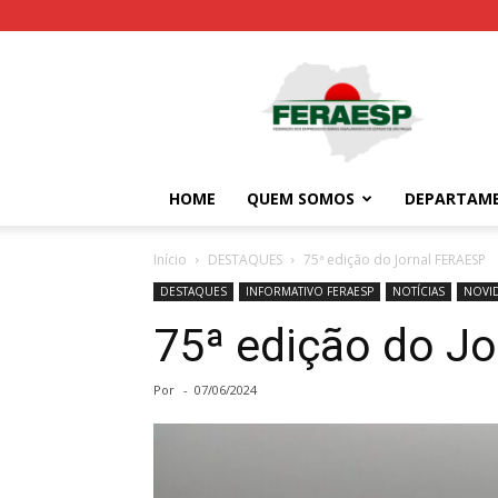
Feraesp
HOME
QUEM SOMOS
DEPARTAM
Início
DESTAQUES
75ª edição do Jornal FERAESP
DESTAQUES
INFORMATIVO FERAESP
NOTÍCIAS
NOVI
75ª edição do J
Por
-
07/06/2024