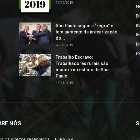
17/06/2019
N
D
I
São Paulo segue a “regra” e
tem aumento da precarização
I
do...
M
28/08/2019
E
o
Trabalho Escravo:
Trabalhadores rurais são
maioria no estado de São
Paulo
25/11/2019
BRE NÓS
S
s os direitos reservados – FERAESP