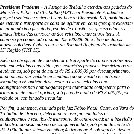
Presidente Prudente –
A Justiça do Trabalho atendeu aos pedidos do
Ministério Público do Trabalho (MPT) em Presidente Prudente e
proferiu sentença contra a Usina Viterra Bioenergia S.A, proibindo-a
de efetuar o transporte de cana-de-açúcar em condições que excedam
a carga máxima permitida pela lei de trânsito, ou que excedam os
limites físicos das carrocerias dos veículos, entre outros itens. A
empresa foi condenada a pagar R$ 300.000,00 a título de danos
morais coletivos. Cabe recurso ao Tribunal Regional do Trabalho da
15ª Região (TRT-15).
Além da obrigação de não efetuar o transporte de cana em sobrepeso,
seja em veículos conduzidos por motoristas próprios, terceirizados ou
autônomos, sob pena de multa de R$ 1.000,00 por descumprimento,
multiplicada por veículo ou combinação de veículo encontrado
irregular, a ré também deve vedar o uso de veículos com
configurações não homologadas pela autoridade competente para o
transporte de matéria-prima, sob pena de multa de R$ 3.000,00 por
veículo ou combinação irregular.
Por fim, a sentença, assinada pelo juiz Fábio Natali Costa, da Vara do
Trabalho de Dracena, determina a inserção, em todos os
equipamentos e veículos de transporte de cana-de-açúcar, a inscrição
indicativa do peso máximo de carga permitida, sob pena de multa de
R$ 2.000,00 por veículo em situação irregular. As obrigações devem