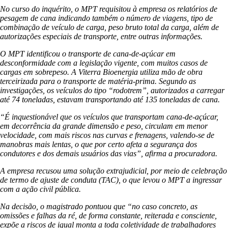
No curso do inquérito, o MPT requisitou à empresa os relatórios de
pesagem de cana indicando também o número de viagens, tipo de
combinação de veículo de carga, peso bruto total da carga, além de
autorizações especiais de transporte, entre outras informações.
O MPT identificou o transporte de cana-de-açúcar em
desconformidade com a legislação vigente, com muitos casos de
cargas em sobrepeso. A Viterra Bioenergia utiliza mão de obra
terceirizada para o transporte de matéria-prima. Segundo as
investigações, os veículos do tipo “rodotrem”, autorizados a carregar
até 74 toneladas, estavam transportando até 135 toneladas de cana.
“É inquestionável que os veículos que transportam cana-de-açúcar,
em decorrência da grande dimensão e peso, circulam em menor
velocidade, com mais riscos nas curvas e frenagens, valendo-se de
manobras mais lentas, o que por certo afeta a segurança dos
condutores e dos demais usuários das vias”, afirma a procuradora.
A empresa recusou uma solução extrajudicial, por meio de celebração
de termo de ajuste de conduta (TAC), o que levou o MPT a ingressar
com a ação civil pública.
Na decisão, o magistrado pontuou que “no caso concreto, as
omissões e falhas da ré, de forma constante, reiterada e consciente,
expõe a riscos de igual monta a toda coletividade de trabalhadores