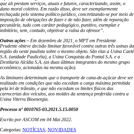
que ali prestam serviços, atuais e futuros, caracterizando, assim, o
dano moral coletivo. Em razão disso, deve ser exemplarmente
rechaçada pelo sistema político-jurídico, concretizando-se por meio de
imposição de obrigações de fazer e de não fazer, além de reparação
pecuniária, tudo com caráter pedagógico, punitivo, exemplar e
inibitório, sem, contudo, objetivar a ruína do ofensor”.
Outras ações –
Em dezembro de 2021, o MPT em Presidente
Prudente obteve decisão liminar favorável contra outras três usinas da
região do oeste paulista sobre o mesmo objeto. São elas a Usina Caeté
S.A. (unidade Paulicéia), a Usina Conquista do Pontal S.A. e a
Destilaria Alcídia S.A. (as duas últimas integrantes do mesmo grupo
econômico, acionadas na mesma ação).
As liminares determinam que o transporte de cana-de-açúcar deve ser
realizado em condições que não excedam a carga máxima permitida
pela lei de trânsito, e que não excedam os limites físicos das
carrocerias dos veículos, aos moldes da sentença proferida contra a
Usina Viterra Bioenergia.
Processo nº 0010765-03.2021.5.15.0050
Escrito por ASCOM em
04 Mai 2022
.
Categorias:
NOTÍCIAS
,
NOVIDADES