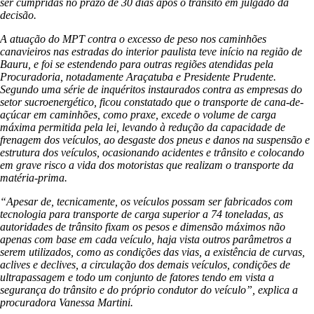
ser cumpridas no prazo de 30 dias após o trânsito em julgado da
decisão.
A atuação do MPT contra o excesso de peso nos caminhões
canavieiros nas estradas do interior paulista teve início na região de
Bauru, e foi se estendendo para outras regiões atendidas pela
Procuradoria, notadamente Araçatuba e Presidente Prudente.
Segundo uma série de inquéritos instaurados contra as empresas do
setor sucroenergético, ficou constatado que o transporte de cana-de-
açúcar em caminhões, como praxe, excede o volume de carga
máxima permitida pela lei, levando à redução da capacidade de
frenagem dos veículos, ao desgaste dos pneus e danos na suspensão e
estrutura dos veículos, ocasionando acidentes e trânsito e colocando
em grave risco a vida dos motoristas que realizam o transporte da
matéria-prima.
“Apesar de, tecnicamente, os veículos possam ser fabricados com
tecnologia para transporte de carga superior a 74 toneladas, as
autoridades de trânsito fixam os pesos e dimensão máximos não
apenas com base em cada veículo, haja vista outros parâmetros a
serem utilizados, como as condições das vias, a existência de curvas,
aclives e declives, a circulação dos demais veículos, condições de
ultrapassagem e todo um conjunto de fatores tendo em vista a
segurança do trânsito e do próprio condutor do veículo”, explica a
procuradora Vanessa Martini.