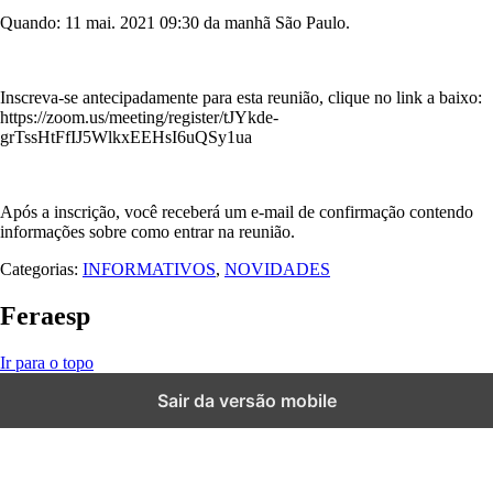
Quando: 11 mai. 2021 09:30 da manhã São Paulo.
Inscreva-se antecipadamente para esta reunião, clique no link a baixo:
https://zoom.us/meeting/register/tJYkde-
grTssHtFfIJ5WlkxEEHsI6uQSy1ua
Após a inscrição, você receberá um e-mail de confirmação contendo
informações sobre como entrar na reunião.
Categorias:
INFORMATIVOS
,
NOVIDADES
Feraesp
Ir para o topo
lbet güncel giriş
golbet giriş
golbet
winxbet güncel giriş
winxbet giriş
w
Sair da versão mobile