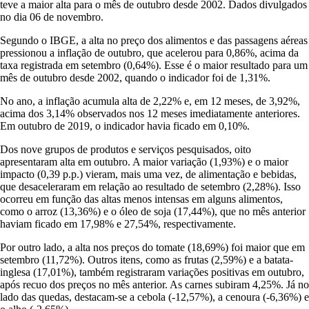
teve a maior alta para o mês de outubro desde 2002. Dados divulgados
no dia 06 de novembro.
Segundo o IBGE, a alta no preço dos alimentos e das passagens aéreas
pressionou a inflação de outubro, que acelerou para 0,86%, acima da
taxa registrada em setembro (0,64%). Esse é o maior resultado para um
mês de outubro desde 2002, quando o indicador foi de 1,31%.
No ano, a inflação acumula alta de 2,22% e, em 12 meses, de 3,92%,
acima dos 3,14% observados nos 12 meses imediatamente anteriores.
Em outubro de 2019, o indicador havia ficado em 0,10%.
Dos nove grupos de produtos e serviços pesquisados, oito
apresentaram alta em outubro. A maior variação (1,93%) e o maior
impacto (0,39 p.p.) vieram, mais uma vez, de alimentação e bebidas,
que desaceleraram em relação ao resultado de setembro (2,28%). Isso
ocorreu em função das altas menos intensas em alguns alimentos,
como o arroz (13,36%) e o óleo de soja (17,44%), que no mês anterior
haviam ficado em 17,98% e 27,54%, respectivamente.
Por outro lado, a alta nos preços do tomate (18,69%) foi maior que em
setembro (11,72%). Outros itens, como as frutas (2,59%) e a batata-
inglesa (17,01%), também registraram variações positivas em outubro,
após recuo dos preços no mês anterior. As carnes subiram 4,25%. Já no
lado das quedas, destacam-se a cebola (-12,57%), a cenoura (-6,36%) e