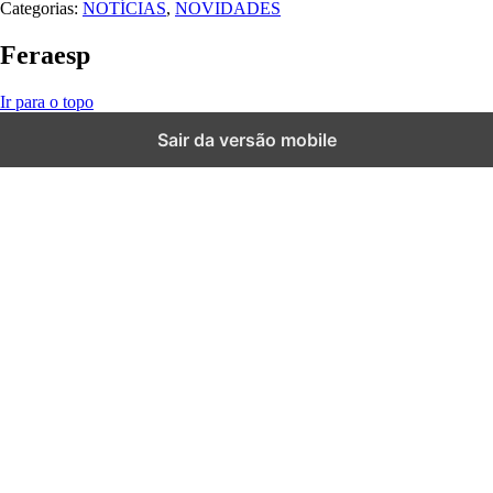
Categorias:
NOTÍCIAS
,
NOVIDADES
Feraesp
Ir para o topo
sibom
casibom güncel giriş
casibom giriş
casibom
casibom güncel giriş
Sair da versão mobile