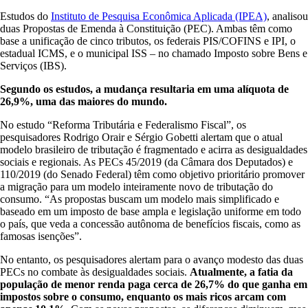
Estudos do
Instituto de Pesquisa Econômica Aplicada (IPEA)
, analisou
duas Propostas de Emenda à Constituição (PEC). Ambas têm como
base a unificação de cinco tributos, os federais PIS/COFINS e IPI, o
estadual ICMS, e o municipal ISS – no chamado Imposto sobre Bens e
Serviços (IBS).
Segundo os estudos, a mudança resultaria em uma alíquota de
26,9%, uma das maiores do mundo.
No estudo “Reforma Tributária e Federalismo Fiscal”, os
pesquisadores Rodrigo Orair e Sérgio Gobetti alertam que o atual
modelo brasileiro de tributação é fragmentado e acirra as desigualdades
sociais e regionais. As PECs 45/2019 (da Câmara dos Deputados) e
110/2019 (do Senado Federal) têm como objetivo prioritário promover
a migração para um modelo inteiramente novo de tributação do
consumo. “As propostas buscam um modelo mais simplificado e
baseado em um imposto de base ampla e legislação uniforme em todo
o país, que veda a concessão autônoma de benefícios fiscais, como as
famosas isenções”.
No entanto, os pesquisadores alertam para o avanço modesto das duas
PECs no combate às desigualdades sociais.
Atualmente, a fatia da
população de menor renda paga cerca de 26,7% do que ganha em
impostos sobre o consumo, enquanto os mais ricos arcam com