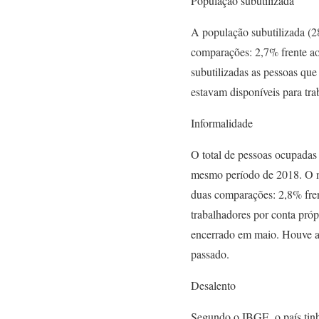
População subutilizada
A população subutilizada (28
comparações: 2,7% frente a
subutilizadas as pessoas q
estavam disponíveis para tr
Informalidade
O total de pessoas ocupadas 
mesmo período de 2018. O n
duas comparações: 2,8% fren
trabalhadores por conta próp
encerrado em maio. Houve al
passado.
Desalento
Segundo o IBGE, o país tinh