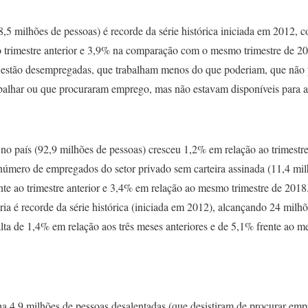
,5 milhões de pessoas) é recorde da série histórica iniciada em 2012, 
o trimestre anterior e 3,9% na comparação com o mesmo trimestre de 
ue estão desempregadas, que trabalham menos do que poderiam, que nã
abalhar ou que procuraram emprego, mas não estavam disponíveis para a
no país (92,9 milhões de pessoas) cresceu 1,2% em relação ao trimestre
úmero de empregados do setor privado sem carteira assinada (11,4 mi
te ao trimestre anterior e 3,4% em relação ao mesmo trimestre de 2018
ria é recorde da série histórica (iniciada em 2012), alcançando 24 milhõ
ta de 1,4% em relação aos três meses anteriores e de 5,1% frente ao 
a 4,9 milhões de pessoas desalentadas (que desistiram de procurar emp