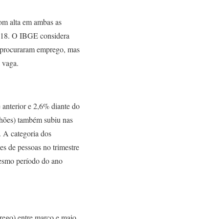
com alta em ambas as
2018. O IBGE considera
o procuraram emprego, mas
 vaga.
 anterior e 2,6% diante do
lhões) também subiu nas
. A categoria dos
es de pessoas no trimestre
mesmo período do ano
rego) entre março e maio,