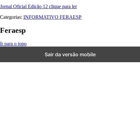
Jornal Oficial Edição 12 clique para ler
Categorias:
INFORMATIVO FERAESP
Feraesp
Ir para o topo
 giriş
casibom giriş
casibom
casibom güncel giriş
casibom giriş
casibo
Sair da versão mobile